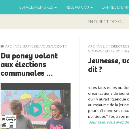
ESPACE MEMBRES
RÉSEAU COJ
OFFRES D’EMP
EN DIRECT DES OJ
ARCHIVES
,
JEUNESSE, VOUS AVEZ DIT ?
ARCHIVES
,
EN DIRECT DES
VOUS AVEZ DIT ?
,
POLITI
Du poney volant
Jeunesse, v
aux élections
dit ?
communales …
« Les faits et les prati
organisations de jeune
qu'il y aurait "quelque 
au royaume de la jeunes
poursuit donc ses douz
politiques* liés à son m
Jeunesse, vous avez dit 