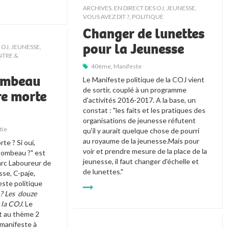
ARCHIVES
,
EN DIRECT DES OJ
,
JEUNESSE,
VOUS AVEZ DIT ?
,
POLITIQUE
Changer de lunettes
pour la Jeunesse
 OJ
,
JEUNESSE,
TRE &
40ème
,
Manifeste
tombeau
Le Manifeste politique de la COJ vient 
de sortir, couplé à un programme 
re morte
d'activités 2016-2017. A la base, un 
constat : "les faits et les pratiques des 
organisations de jeunesse réfutent 
tie
qu'il y aurait quelque chose de pourri 
au royaume de la jeunesse.Mais pour 
te ? Si oui, 
voir et prendre mesure de la place de la 
tombeau ?" est 
jeunesse, il faut changer d'échelle et 
arc Laboureur de 
de lunettes." 
se, C-paje, 
dans le cadre du manifeste politique 
? Les  douze 
 la COJ
. Le 
 au thème 2 
manifeste à 