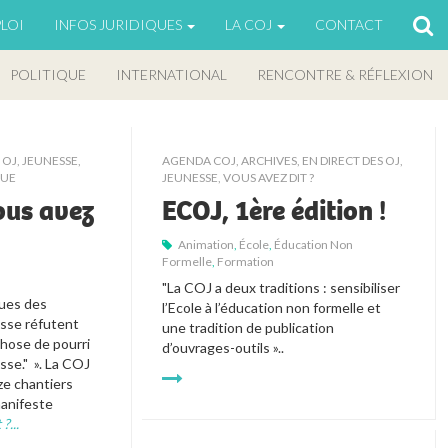
LOI
INFOS JURIDIQUES
LA COJ
CONTACT
POLITIQUE
INTERNATIONAL
RENCONTRE & RÉFLEXION
 OJ
,
JEUNESSE,
AGENDA COJ
,
ARCHIVES
,
EN DIRECT DES OJ
,
QUE
JEUNESSE, VOUS AVEZ DIT ?
ous avez
ECOJ, 1ère édition !
Animation
,
École
,
Éducation Non
Formelle
,
Formation
"La COJ a deux traditions : sensibiliser 
ques des 
l’Ecole à l’éducation non formelle et 
sse réfutent 
une tradition de publication 
chose de pourri 
d’ouvrages-outils »..
se."  ». La COJ 
e chantiers 
anifeste 
?...