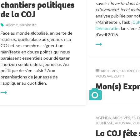
chantiers politiques
savoir : 
Investir dans la 
citoyenneté, ici et mai
de la COJ
analyse publiée par not
«Manifeste », l’asbl 
Cul
40ème
,
Manifeste
Démocratie
 dans leur 
Face au monde globalisé, en perte de 
d’avril 2016.
repères, quelle place aux jeunes ? La 
COJ et ses membres signent un 
manifeste en douze points qui nous 
paraissent essentiels pour dégager 
l’horizon sombre de la jeunesse. Au 
politique de s’en saisir ? Aux 
ARCHIVES
,
EN DIRECT 
VOUS AVEZ DIT ?
organisations de jeunesse de 
l’appliquer au quotidien.
Mon(s) Expr
AGENDA
,
ARCHIVES
,
EN D
JEUNESSE, VOUS AVEZ DIT
La COJ fête 