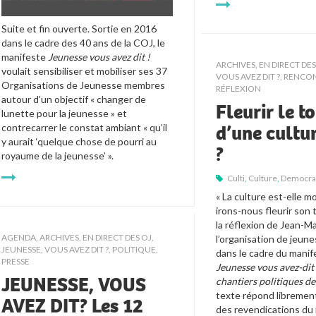
Suite et fin ouverte. Sortie en 2016 
dans le cadre des 40 ans de la COJ, le 
manifeste 
Jeunesse vous avez dit !
ARCHIVES
,
EN DIRECT DES
voulait sensibiliser et mobiliser ses 37 
VOUS AVEZ DIT ?
,
RENCON
Organisations de Jeunesse membres 
RÉFLEXION
autour d’un objectif 
« changer de 
Fleurir le 
lunette pour la jeunesse »
 et 
d’une cultu
contrecarrer le constat ambiant « qu’il 
y aurait ‘quelque chose de pourri au 
?
royaume de la jeunesse’ ». 
Culti
,
Culture
,
Democra
« La culture est-elle mor
irons-nous fleurir son 
la réflexion de Jean-M
AGENDA
,
ARCHIVES
,
EN DIRECT DES OJ
,
l’organisation de jeunes
JEUNESSE, VOUS AVEZ DIT ?
,
POLITIQUE
,
PRESSE
Jeunesse vous avez-dit 
JEUNESSE, VOUS
chantiers politiques de
texte répond librement
AVEZ DIT? Les 12
des revendications du 