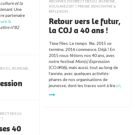
ARCHIVES
,
EN DIRECT DES OJ
,
JEUNESSE,
culture et la 
VOUS AVEZ DIT ?
,
PRESSE
,
RENCONTRE &
ntenant.
 Une 
RÉFLEXION
re partenaire 
Retour vers le futur,
ture & 
Lettre n°82 
la COJ a 40 ans !
Time Flies. Le temps
file. 2015 se 
termine, 2016 commence. Déjà ! En 
2015 nous fêtions nos 40 ans, avec 
notre festival 
Mon(s) Expression
(COJ#06), mais aussi, tout au long de 
DES OJ
,
JEUNESSE,
l’année, avec quelques activités-
phares de nos organisations de 
ession
jeunesse, dont les traces sont à lire 
ici
. 
IRECT DES OJ
,
 ?
ses 40