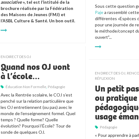
associative 
», tel est l’intitulé de la 
Sous cette question gé
brochure réalisée par la Fédération 
Paje
 a rassemblé cette
des Maisons de Jeunes (FMJ) et 
différentes «Espèces d
l’ASBL Culture & Santé. Un bon outil.
pour une journée de re
le méthode/concept du
ouvert"...
EN DIRECT DES OJ
Quand nos OJ vont
à l’école…
EN DIRECT DES OJ
,
RENCO
RÉFLEXION
Un petit pas
Éducation Non Formelle
,
Pédagogie
Avec la Rentrée scolaire, le COJ s’est 
ou pratique
penché sur la relation particulière que 
pédagogiqu
les OJ entretiennent (ou pas) avec le 
monde de l’enseignement formel. Quel 
usage éman
temps ? Quelle forme? Quelle 
évolution? Pourquoi l’École? Tour de 
Pédagogie
sonde de quelques OJ.
« Pour apprendre à parle