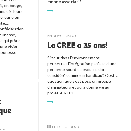
monde associatif.
t, on bouge, 
plois, leurs 
re jeune en 
ste…. 
onfédération 
eunesse, 
EN DIRECT DES OJ
e qui prône 
Le CREE a 35 ans!
une vision 
 jeunesse 
Si tout dans l’environnement
permettait l’intégration parfaite d’une
personne sourde, serait-ce alors
considéré comme un handicap? C’est la
question que s’est posé un groupe
d’animateurs et qui a donné vie au
projet «CREE»…
t
que
EN DIRECT DES OJ
lle