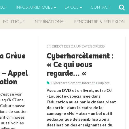
LOI
INFOS JURIDIQUES
LA COJ
CONTACT
POLITIQUE
INTERNATIONAL
RENCONTRE & RÉFLEXION
EN DIRECT DES OJ
,
UNCATEGORIZED
la Grève
Cyberharcèlement :
u
« Ce qui vous
 – Appel
regarde… «
sation
Cyberharcèlement
,
Internet
,
Loupiote
Avec un DVD et un livret, notre OJ 
c’est se voir 
«Loupiote», spécialisée dans 
usqu’à 67 ans, 
l’éducation au et par le cinéma, vient 
 Culture passe 
de sortir - dans le cadre de la 
tions de soutien 
campagne «No Hate» - un bel outil 
ient diminuées, 
pédagogique de sensibilisation à 
aussi voir les 
destination des enseignants et du 
elles on 