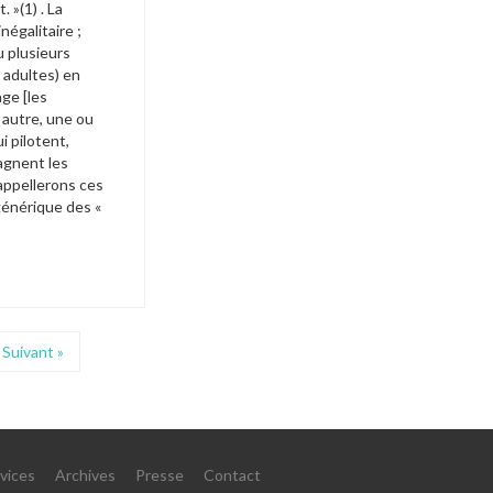
»(1) . La 
négalitaire ; 
 plusieurs 
adultes) en 
ge [les 
autre, une ou 
 pilotent, 
gnent les 
ppellerons ces 
énérique des « 
Suivant »
vices
Archives
Presse
Contact