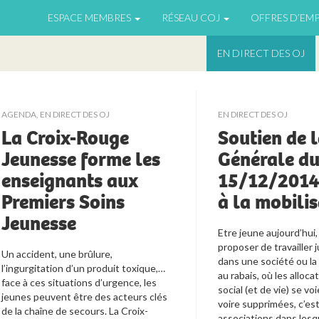
ESPACE MEMBRES
RÉSEAU COJ
OFFRES D’EMP
EN DIRECT DES OJ
AGENDA
,
EN DIRECT DES OJ
EN DIRECT DES OJ
La Croix-Rouge
Soutien de 
Jeunesse forme les
Générale d
enseignants aux
15/12/2014
Premiers Soins
à la mobili
Jeunesse
Etre jeune aujourd’hui, 
proposer de travailler j
Un accident, une brûlure, 
dans une société ou la
l’ingurgitation d’un produit toxique,… 
au rabais, où les alloca
face à ces situations d’urgence, les 
social (et de vie) se vo
jeunes peuvent être des acteurs clés 
voire supprimées, c’est 
de la chaîne de secours. La Croix-
associations dans lesqu