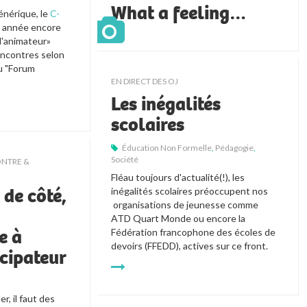
What a feeling…
nérique, le 
C-
 année encore 
'animateur» 
ncontres selon 
 "Forum 
EN DIRECT DES OJ
Les inégalités
scolaires
Éducation Non Formelle
,
Pédagogie
,
Société
NTRE &
Fléau toujours d'actualité(!), les 
 de côté,
inégalités scolaires préoccupent nos 
 organisations de jeunesse comme 
ATD Quart Monde ou encore la 
e à
Fédération francophone des écoles de 
devoirs (FFEDD), actives sur ce front.
cipateur
r, il faut des 