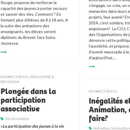
Rouge, propose de renforcer la 
s’engage, on crée, on vi
capacité des jeunes à porter secours 
menacées dans leurs em
et sauver des vies. Comment ? En 
projets, leur avenir! Et
formant plus d’élèves de 8 à 18 ans. A 
2014, c’est sombre, tri
la suite des animations des 
angoissant!  La COJ, C
enseignants, les élèves seront 
des Organisations de j
diplômés du Brevet 1ers Soins 
dénonce cette politiqu
Jeunesse.
l’austérité, et propose 
d’avenir maussade à la
d’aujourd’hui….
EN DIRECT DES OJ
,
RENCONTRE &
RÉFLEXION
Plongée dans la
EN DIRECT DES OJ
participation
Inégalités e
associative
Animation, 
faire?
Vie Associative
«
La participation des jeunes à la vie 
Animation
,
Socioculture