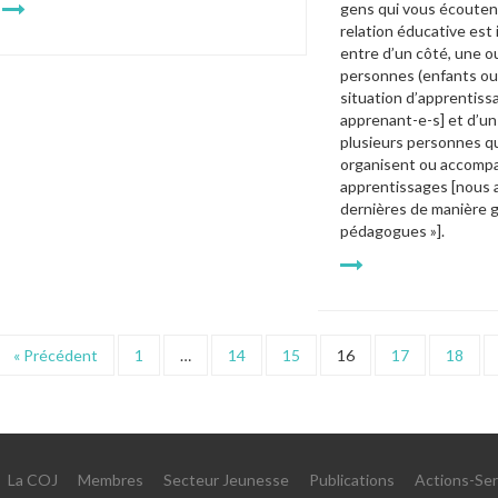
gens qui vous écoutent. 
relation éducative est i
entre d’un côté, une ou
personnes (enfants ou 
situation d’apprentissa
apprenant-e-s] et d’un 
plusieurs personnes qui
organisent ou accompa
apprentissages [nous a
dernières de manière g
pédagogues »].
« Précédent
1
…
14
15
16
17
18
La COJ
Membres
Secteur Jeunesse
Publications
Actions-Ser