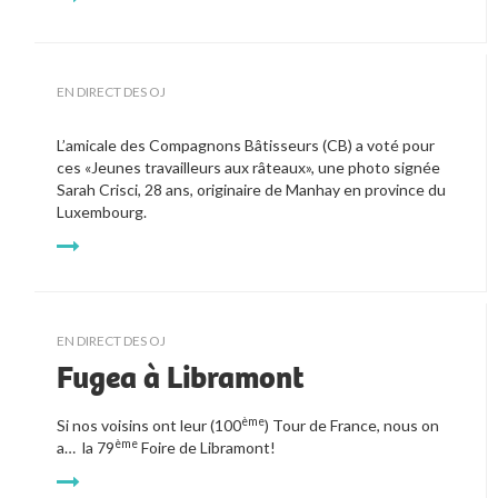
EN DIRECT DES OJ
L’amicale des Compagnons Bâtisseurs (CB) a voté pour
ces «Jeunes travailleurs aux râteaux», une photo signée
Sarah Crisci, 28 ans, originaire de Manhay en province du
Luxembourg.
EN DIRECT DES OJ
Fugea à Libramont
ème
Si nos voisins ont leur (100
) Tour de France, nous on
ème
a… la 79
Foire de Libramont!