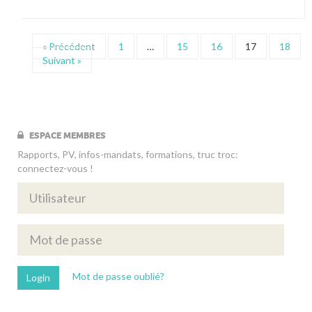
« Précédent
1
…
15
16
17
18
Suivant »
ESPACE MEMBRES
Rapports, PV, infos-mandats, formations, truc troc:
connectez-vous !
Mot de passe oublié?