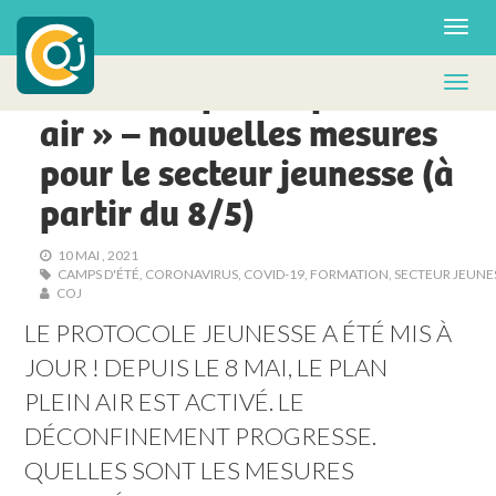
© Scouts et Guides Pluralistes
POLITIQUE
Covid-19 : plan « plein
air » – nouvelles mesures
pour le secteur jeunesse (à
partir du 8/5)
10 MAI , 2021
CAMPS D'ÉTÉ
,
CORONAVIRUS
,
COVID-19
,
FORMATION
,
SECTEUR JEUNE
COJ
LE PROTOCOLE JEUNESSE A ÉTÉ MIS À 
JOUR ! DEPUIS LE 8 MAI, LE PLAN 
PLEIN AIR EST ACTIVÉ. LE 
DÉCONFINEMENT PROGRESSE. 
QUELLES SONT LES MESURES 