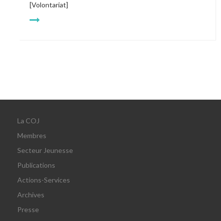
[Volontariat]
La COJ
Membres
Secteur Jeunesse
Publications
Actions-Services
Archives
Presse