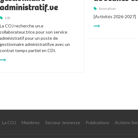
administratif.ve
Animation
[Activités 2026-2027]
Job
La COJ recherche un.e 
collaborateur.trice pour son service 
administratif pour un poste de 
gestionnaire administratif.ve avec un 
contrat temps partiel en CDI.
La COJ
Membres
Secteur Jeunesse
Publications
Actions-Ser