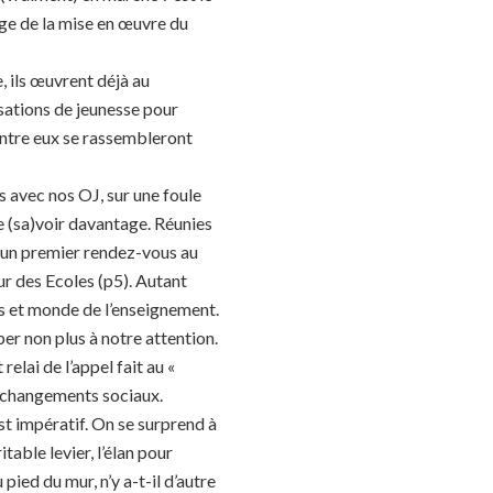
rge de la mise en œuvre du
, ils œuvrent déjà au
isations de jeunesse pour
ntre eux se rassembleront
ts avec nos OJ, sur une foule
re (sa)voir davantage. Réunies
t un premier rendez-vous au
our des Ecoles (p5). Autant
fs et monde de l’enseignement.
er non plus à notre attention.
elai de l’appel fait au «
e changements sociaux.
st impératif. On se surprend à
itable levier, l’élan pour
 pied du mur, n’y a-t-il d’autre