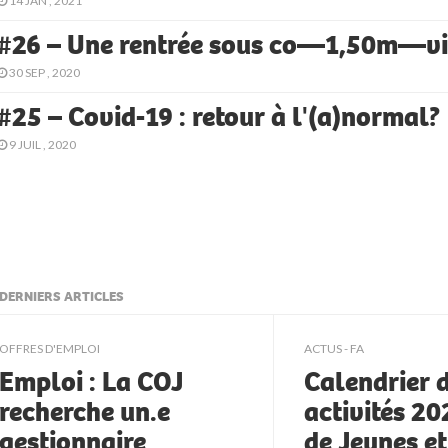
14 JAN , 2021
#26 – Une rentrée sous co—1,50m—v
30 SEP , 2020
#25 – Covid-19 : retour à l'(a)normal?
9 JUIL , 2020
DERNIERS ARTICLES
ljkll
OFFRES D'EMPLOI
ACTUS - FA
Emploi : La COJ
Calendrier 
recherche un.e
activités 2
gestionnaire
de Jeunes e