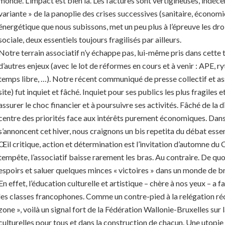
monde. L’impact est bien là. Les factures sont vertigineuses, indéce
variante » de la panoplie des crises successives (sanitaire, économiq
énergétique que nous subissons, met un peu plus à l’épreuve les droi
sociale, deux essentiels toujours fragilisés par ailleurs.
Notre terrain associatif n’y échappe pas, lui-même pris dans cette 
d’autres enjeux (avec le lot de réformes en cours et à venir : APE, r
temps libre, …). Notre récent communiqué de presse collectif et ass
site) fut inquiet et fâché. Inquiet pour ses publics les plus fragiles et
assurer le choc financier et à poursuivre ses activités. Fâché de la 
centre des priorités face aux intérêts purement économiques. Dans
s’annoncent cet hiver, nous craignons un bis repetita du débat essen
Œil critique, action et détermination est l’invitation d’automne 
tempête, l’associatif baisse rarement les bras. Au contraire. De q
espoirs et saluer quelques minces « victoires » dans un monde de br
En effet, l’éducation culturelle et artistique – chère à nos yeux – a f
les classes francophones. Comme un contre-pied à la relégation ré
zone », voilà un signal fort de la Fédération Wallonie-Bruxelles sur 
culturelles pour tous et dans la construction de chacun. Une utopie