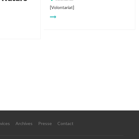
[Volontariat]
vices
Archives
Presse
Contact