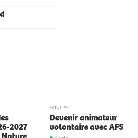
id
ACTUS - FA
des
Devenir animateur
026-2027
volontaire avec AFS
t Nature
Volontariat