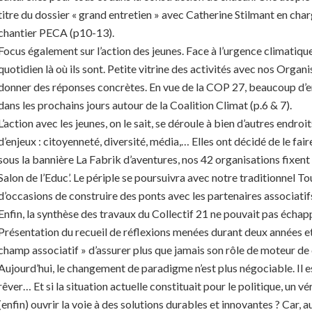
titre du dossier « grand entretien » avec Catherine Stilmant en cha
chantier PECA (p10-13).
Focus également sur l’action des jeunes. Face à l’urgence climatique
quotidien là où ils sont. Petite vitrine des activités avec nos Organ
donner des réponses concrètes. En vue de la COP 27, beaucoup d’e
dans les prochains jours autour de la Coalition Climat (p.6 & 7).
L’action avec les jeunes, on le sait, se déroule à bien d’autres endroi
d’enjeux : citoyenneté, diversité, média,… Elles ont décidé de le fai
sous la bannière La Fabrik d’aventures, nos 42 organisations fixen
Salon de l’Educ’. Le périple se poursuivra avec notre traditionnel T
d’occasions de construire des ponts avec les partenaires associati
Enfin, la synthèse des travaux du Collectif 21 ne pouvait pas échapp
Présentation du recueil de réflexions menées durant deux années et r
champ associatif » d’assurer plus que jamais son rôle de moteur d
Aujourd’hui, le changement de paradigme n’est plus négociable. Il e
rêver… Et si la situation actuelle constituait pour le politique, un vér
(enfin) ouvrir la voie à des solutions durables et innovantes ? Car, au