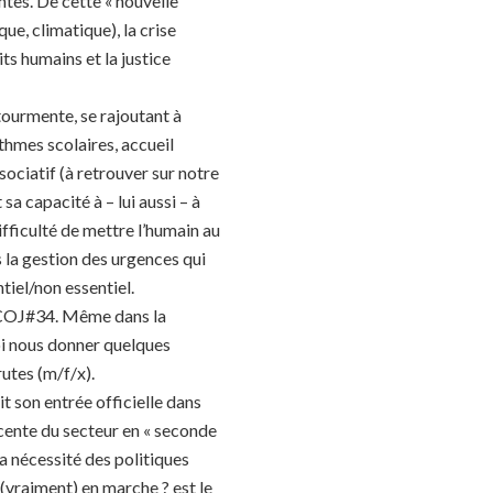
ntes. De cette « nouvelle
ue, climatique), la crise
ts humains et la justice
tourmente, se rajoutant à
ythmes scolaires, accueil
ociatif (à retrouver sur notre
 sa capacité à – lui aussi – à
difficulté de mettre l’humain au
 la gestion des urgences qui
tiel/non essentiel.
du COJ#34. Même dans la
uoi nous donner quelques
utes (m/f/x).
ait son entrée officielle dans
cente du secteur en « seconde
la nécessité des politiques
 (vraiment) en marche ? est le