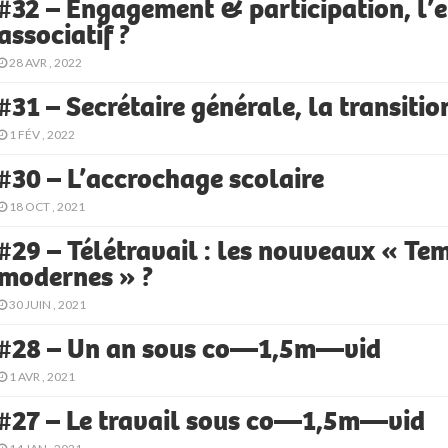
#32 – Engagement & participation, l’
associatif ?
28 AVR , 2022
#31 – Secrétaire générale, la transitio
1 FÉV , 2022
#30 – L’accrochage scolaire
18 OCT , 2021
#29 – Télétravail : les nouveaux « Te
modernes » ?
30 JUIN , 2021
#28 – Un an sous co—1,5m—vid
1 AVR , 2021
#27 – Le travail sous co—1,5m—vid