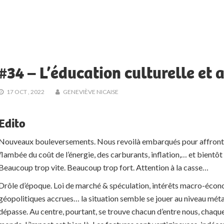
#34 – L’éducation culturelle et a
17 OCT , 2022
GENEVIÈVE NICAISE
Edito
Nouveaux bouleversements. Nous revoilà embarqués pour affronte
flambée du coût de l’énergie, des carburants, inflation,… et bientôt 
Beaucoup trop vite. Beaucoup trop fort. Attention à la casse…
Drôle d’époque. Loi de marché & spéculation, intérêts macro-écon
géopolitiques accrues… la situation semble se jouer au niveau méta
dépasse. Au centre, pourtant, se trouve chacun d’entre nous, chaqu