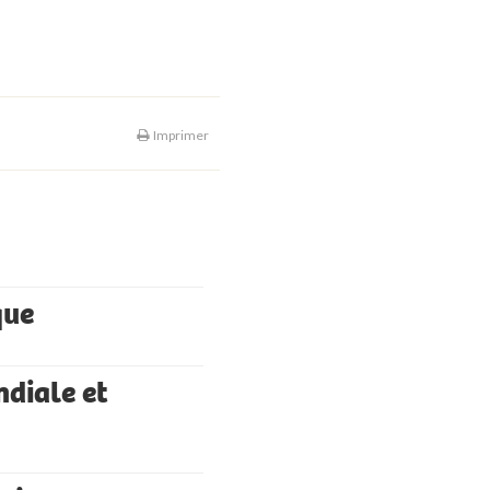
Imprimer
que
ndiale et