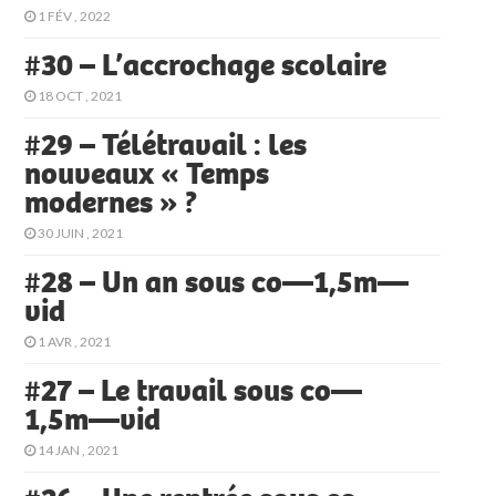
1 FÉV , 2022
#30 – L’accrochage scolaire
18 OCT , 2021
#29 – Télétravail : les
nouveaux « Temps
modernes » ?
30 JUIN , 2021
#28 – Un an sous co—1,5m—
vid
1 AVR , 2021
#27 – Le travail sous co—
1,5m—vid
14 JAN , 2021