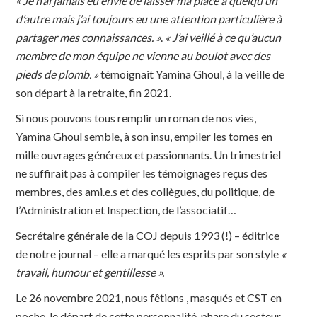
« Je n’ai jamais eu envie de laisser ma place à quelqu’un
d’autre mais j’ai toujours eu une attention particulière à
partager mes connaissances. »
.
« J’ai veillé à ce qu’aucun
membre de mon équipe ne vienne au boulot avec des
pieds de plomb. »
témoignait Yamina Ghoul, à la veille de
son départ à la retraite, fin 2021.
Si nous pouvons tous remplir un roman de nos vies,
Yamina Ghoul semble, à son insu, empiler les tomes en
mille ouvrages généreux et passionnants. Un trimestriel
ne suffirait pas à compiler les témoignages reçus des
membres, des ami.e.s et des collègues, du politique, de
l’Administration et Inspection, de l’associatif…
Secrétaire générale de la COJ depuis 1993 (!) – éditrice
de notre journal – elle a marqué les esprits par son style
«
travail, humour et gentillesse ».
Le 26 novembre 2021, nous fêtions , masqués et CST en
poche, le départ de cette personnalité-phare du secteur