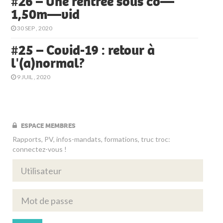
#26 – Une rentrée sous co—
1,50m—vid
30 SEP , 2020
#25 – Covid-19 : retour à
l'(a)normal?
9 JUIL , 2020
ESPACE MEMBRES
Rapports, PV, infos-mandats, formations, truc troc:
connectez-vous !