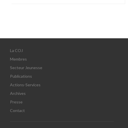
La COJ
Membres
Secteur Jeunesse
Publications
Actions-Services
Archives
Presse
Contact