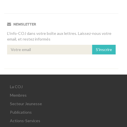
NEWSLETTER
L’Info-COJ dans votre boîte aux lettres. Laissez-nous votre
email, et restez informés
S'inscrire
La COJ
Membres
Secteur Jeunesse
Publications
Actions-Services