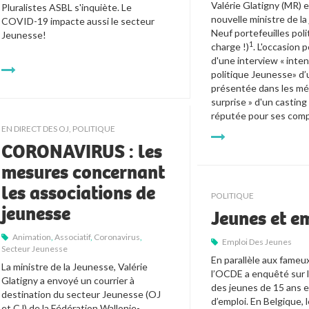
Valérie Glatigny (MR) e
Pluralistes ASBL s'inquiète. Le 
nouvelle ministre de la
COVID-19 impacte aussi le secteur 
Neuf portefeuilles poli
Jeunesse!

1
charge !)
. L'occasion 
d'une interview « inten
politique Jeunesse» d’
présentée dans les méd
surprise » d'un casting 
réputée pour ses comp
EN DIRECT DES OJ
,
POLITIQUE
CORONAVIRUS : les
mesures concernant
les associations de
POLITIQUE
jeunesse
Jeunes et e
Animation
,
Associatif
,
Coronavirus
,
Emploi Des Jeunes
Secteur Jeunesse
En parallèle aux fameux
La ministre de la Jeunesse, Valérie 
l’OCDE a enquêté sur l
Glatigny a envoyé un courrier à 
des jeunes de 15 ans e
destination du secteur Jeunesse (OJ 
d’emploi. En Belgique, l
et CJ) de la Fédération Wallonie-