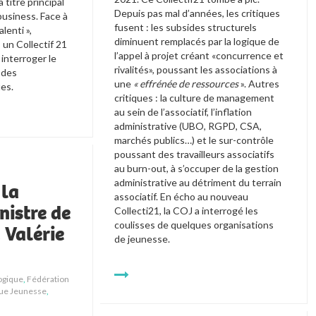
 titre principal 
D
epuis pas mal d’années, les critiques 
business. Face à 
fusent : les subsides structurels 
enti », 
diminuent remplacés par la logique de 
 un Collectif 21 
l’appel à projet créant «concurrence et 
interroger le 
rivalités», poussant les associations à 
 des 
une 
« 
effrénée de ressources 
». 
Autres 
ues.
critiques : la culture de management 
au sein de l’associatif, l’inflation 
administrative (UBO, RGPD, CSA, 
marchés publics…) et le sur-contrôle 
poussant des travailleurs associatifs 
au burn-out, à s’occuper de la gestion 
administrative au détriment du terrain 
 la
associatif. En écho au nouveau 
nistre de
Collecti21, la COJ a interrogé les 
coulisses de quelques organisations 
 Valérie
de jeunesse.
ogique
,
Fédération
que Jeunesse
,