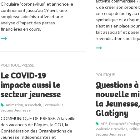
activité commerciale « à
Circulaire "coronavirus" et annonce le 
», de créer son propre 
confinement jusqu'au 19 avril, une 
ce « coup de poing au ral
souplesse administrative et une 
symbolique et à risque,
analyse d'impact des pertes 
s’est mis en place pour 
financières en cours.
fait associatif et poser
revendications politiq
POLITIQUE
,
PRESSE
Le COVID-19
POLITIQUE
impacte aussi le
Questions à
secteur jeunesse
nouvelle mi
la Jeunesse,
Animation
,
Associatif
,
Coronavirus
,
Glatigny
Secteur Jeunesse
COMMUNIQUE DE PRESSE. A la veille 
APE
,
Détaché(e) Pédag
des vacances de Pâques, la COJ, la 
Wallonie Bruxelles
,
Politi
Confédération des Organisations de 
Secteur Jeunesse
Jeunesse Indépendantes et 