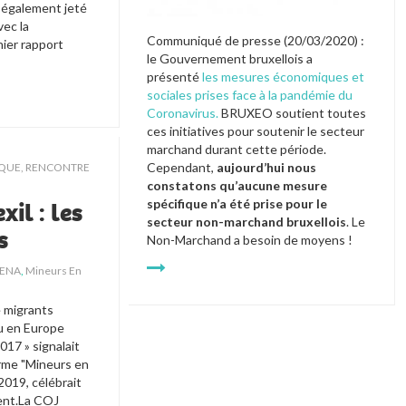
 également jeté 
ec la 
Communiqué de presse (20/03/2020) : 
ier rapport 
le Gouvernement bruxellois a 
présenté 
les mesures économiques et 
sociales prises face à la pandémie du 
Coronavirus.
 BRUXEO soutient toutes 
ces initiatives pour soutenir le secteur 
marchand durant cette période. 
Cependant, 
aujourd’hui nous 
IQUE
,
RENCONTRE
constatons qu’aucune mesure 
spécifique n’a été prise pour le 
xil : les
secteur non-marchand bruxellois
. Le 
s
Non-Marchand a besoin de moyens ! 
ENA
,
Mineurs En
 migrants 
u en Europe 
17 » signalait 
rme "Mineurs en 
2019, célébrait 
nt.La COJ 