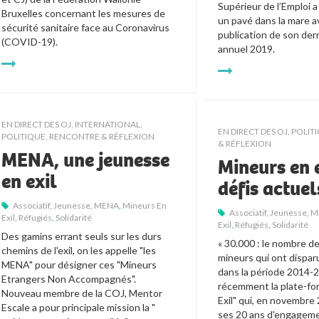
Supérieur de l’Emploi a
Bruxelles concernant les mesures de 
un pavé dans la mare av
sécurité sanitaire face au Coronavirus 
publication de son dern
(COVID-19). 
annuel 2019.
EN DIRECT DES OJ
,
INTERNATIONAL
,
EN DIRECT DES OJ
,
POLIT
POLITIQUE
,
RENCONTRE & RÉFLEXION
& RÉFLEXION
MENA, une jeunesse
Mineurs en e
en exil
défis actuel
Associatif
,
Jeunesse
,
MENA
,
Mineurs En
Associatif
,
Jeunesse
,
M
Exil
,
Réfugiés
,
Solidarité
Exil
,
Réfugiés
,
Solidarité
Des gamins errant seuls sur les durs 
« 30.000 : le nombre de
chemins de l'exil, on les appelle "les 
mineurs qui ont dispar
MENA" pour désigner ces "Mineurs 
dans la période 2014-20
Etrangers Non Accompagnés". 
récemment la plate-fo
Nouveau membre de la COJ, Mentor 
Exil" qui, en novembre 
Escale a pour principale mission la " 
ses 20 ans d'engageme