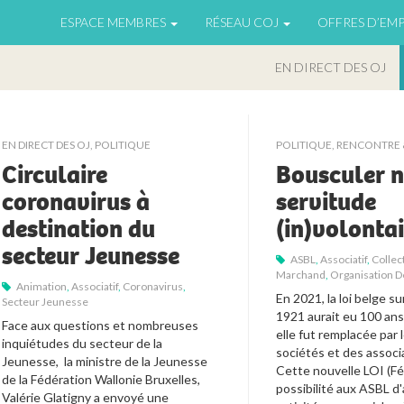
ESPACE MEMBRES
RÉSEAU COJ
OFFRES D’EMP
EN DIRECT DES OJ
EN DIRECT DES OJ
,
POLITIQUE
POLITIQUE
,
RENCONTRE 
Circulaire
Bousculer n
coronavirus à
servitude
destination du
(in)volontai
secteur Jeunesse
ASBL
,
Associatif
,
Collec
Marchand
,
Organisation 
Animation
,
Associatif
,
Coronavirus
,
En 2021, la loi belge sur
Secteur Jeunesse
1921 aurait eu 100 ans.
Face aux questions et nombreuses 
elle fut remplacée par 
inquiétudes du secteur de la 
sociétés et des associ
Jeunesse,  la ministre de la Jeunesse 
Cette nouvelle LOI (Fé
de la Fédération Wallonie Bruxelles, 
possibilité aux ASBL d'
Valérie Glatigny a envoyé une 