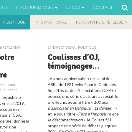
LOI
INFOS JURIDIQUES
LA COJ
CONTACT
POLITIQUE
INTERNATIONAL
RENCONTRE & RÉFLEXION
& RÉFLEXION
EN DIRECT DES OJ
,
POLITIQUE
otre
Coulisses d’OJ,
témoignages…
re
Le « non-anniversaire » de la Loi des 
ASBL de 1921 évincé par le Code des 
tif21
,
Non
De Jeunesse
Sociétés et des Associations (CSA) a 
poussé une série d’acteurs associatifs 
 les asbl de 
à réfléchir. Sous le titre « 
100 ans 
 En mai 2019, 
d’associatif en Belgique… Et demain ? 
»
le code des 
et le sous-titre 
«
Face à l’imposture et à 
ations (CSA. 
la déshumanisation 
»
, 
le Collectif21 
dérale) donne la 
propose une série de débats jusqu’en 
avoir une 
2021. Ce Collectif21 tombe à pic. 