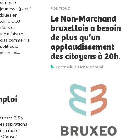
st notre 
 jeunesse (parmi 
POLITIQUE
tiques en 
Le Non-Marchand
pour le COJ 
bruxellois a besoin
tions et 
une ministre 
de plus qu’un
ias comme « la 
applaudissement
politique, 
étences...
des citoyens à 20h.
Coronavirus
,
Non Marchand
mploi
 tests PISA, 
es aspirations 
n matière 
e Conseil 