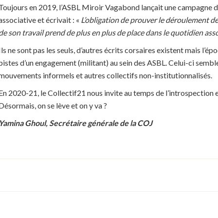
Toujours en 2019, l’ASBL Miroir Vagabond lançait une campagne de s
associative et écrivait : «
L’obligation de prouver le déroulement de 
de son travail prend de plus en plus de place dans le quotidien ass
Ils ne sont pas les seuls, d’autres écrits corsaires existent mais l’é
pistes d’un engagement (militant) au sein des ASBL. Celui-ci sembl
mouvements informels et autres collectifs non-institutionnalisés.
En 2020-21, le Collectif21 nous invite au temps de l’introspection e
Désormais, on se lève et on y va ?
Yamina Ghoul, Secrétaire générale de la COJ