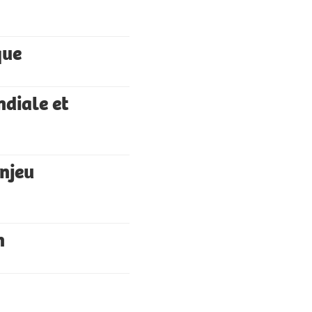
que
ndiale et
enjeu
n