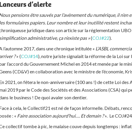
Lanceurs d’alerte
Nous pensions être sauvés par l’avènement du numérique, il n’en e
les formulaires papiers. Leur nombre et leur inutilité restent inch
chroniqueuse juridique dans son article sur la réglementation UBO
simplification administrative, ça n’existe pas »
(
COJ#22
).
A l’automne 2017, dans une chronique intitulée «
L’ASBL commercial
arriver ?
» (
COJ#14
), notre juriste signalait la réforme de la Loi s
par l’accord du Gouvernement Michel en 2014 et menée par le minis
Geens (CD&V) en collaboration avec le ministre de l’économie, Kr
En 2021, on fêtera le non-anniversaire (100 ans !) de cette Loi des
mai 2019 par le Code des Sociétés et des Associations (CSA) qui 
dans le business ! De quoi avaler son dentier.
Face à cela, le Collectif21 est né de façon informelle. Débats, renco
posée : «
Faire association aujourd’hui…. Et demain ?
».
Le COJ#24 e
Ce collectif tombe à pic, le malaise couve depuis longtemps : inflat