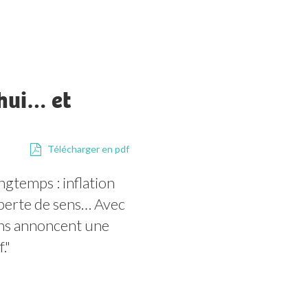
’hui… et
Télécharger en pdf
gtemps : inflation 
perte de sens… Avec 
ins annoncent une 