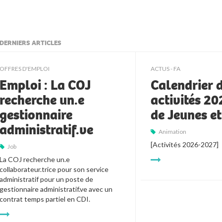
DERNIERS ARTICLES
ljkll
OFFRES D'EMPLOI
ACTUS - FA
Emploi : La COJ
Calendrier 
recherche un.e
activités 2
gestionnaire
de Jeunes e
administratif.ve
Animation
[Activités 2026-2027]
Job
La COJ recherche un.e 
collaborateur.trice pour son service 
administratif pour un poste de 
gestionnaire administratif.ve avec un 
contrat temps partiel en CDI.