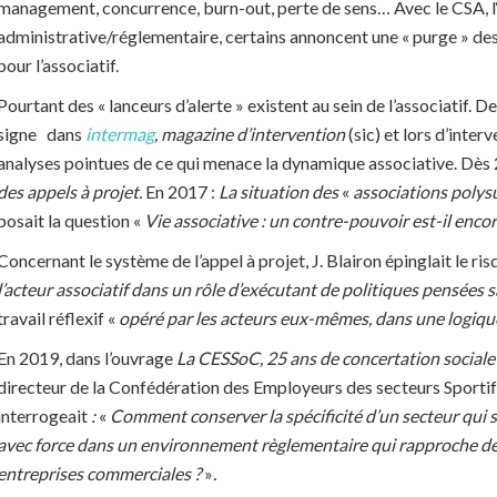
management, concurrence, burn-out, perte de sens… Avec le CSA, l‘
administrative/réglementaire, certains annoncent une « purge » de
pour l’associatif.
Pourtant des « lanceurs d’alerte » existent au sein de l’associatif. D
signe
dans
intermag
, magazine d’intervention
(sic) et lors d’inter
analyses pointues de ce qui menace la dynamique associative. Dès 20
des appels à projet.
En 2017 :
La situation des
«
associations poly
posait la question «
Vie associative : un contre-pouvoir est-il enco
Concernant le système de l’appel à projet, J. Blairon épinglait le ris
l’acteur associatif dans un rôle d’exécutant de politiques pensées s
travail réflexif
«
opéré par les acteurs eux-mêmes, dans une logique 
En 2019, dans l’ouvrage
La CESSoC, 25 ans de concertation sociale
directeur de la Confédération des Employeurs des secteurs Sportif 
interrogeait
:
«
Comment conserver la spécificité d’un secteur qu
avec force dans un environnement règlementaire qui rapproche de 
entreprises commerciales ?
»
.