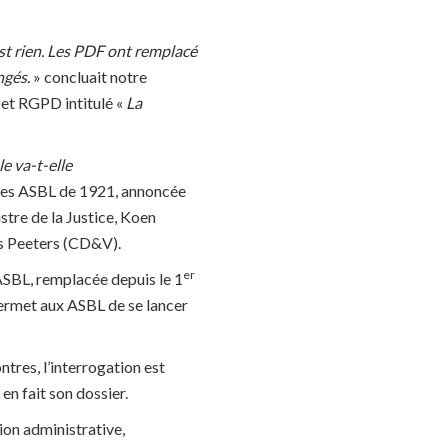
st rien. Les PDF ont remplacé
angés.
» concluait notre
 et RGPD intitulé «
La
e va-t-elle
ur les ASBL de 1921, annoncée
tre de la Justice, Koen
is Peeters (CD&V).
er
 ASBL, remplacée depuis le 1
permet aux ASBL de se lancer
ntres, l’interrogation est
n fait son dossier.
ion administrative,