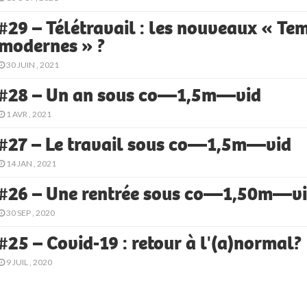
#29 – Télétravail : les nouveaux « Te
modernes » ?
30 JUIN , 2021
#28 – Un an sous co—1,5m—vid
1 AVR , 2021
#27 – Le travail sous co—1,5m—vid
14 JAN , 2021
#26 – Une rentrée sous co—1,50m—v
30 SEP , 2020
#25 – Covid-19 : retour à l'(a)normal?
9 JUIL , 2020