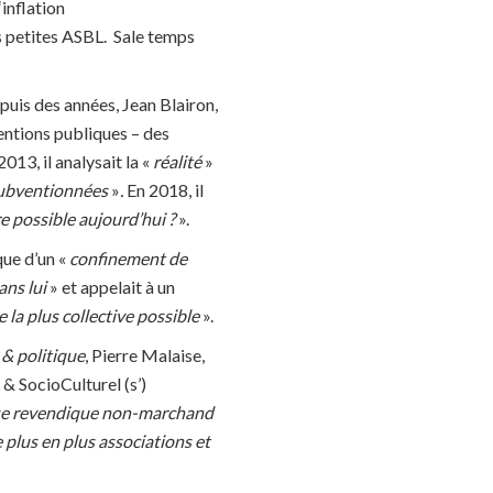
inflation
s petites ASBL.
Sale temps
epuis des années, Jean Blairon,
ventions publiques – des
13, il analysait la «
réalité
»
subventionnées
»
.
En 2018, il
re possible aujourd’hui ?
».
que d’un
«
confinement de
ans lui
»
et appelait à un
la plus collective possible
».
 & politique
, Pierre Malaise,
& SocioCulturel (s’)
i se revendique non-marchand
plus en plus associations et