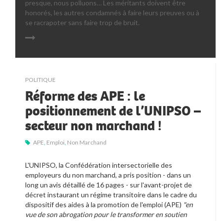
presque, nous polluons… Les méritants doivent être 
honorés, les autres condamnés à faire leurs preuves ou à 
se racrapoter sans faire trop de bruit.
POLITIQUE
Réforme des APE : le
positionnement de l’UNIPSO –
secteur non marchand !
APE
,
Emploi
,
Non Marchand
L'UNIPSO, la Confédération intersectorielle des 
employeurs du non marchand, a pris position - dans un 
long un avis détaillé de 16 pages - sur l'avant-projet de 
décret instaurant un régime transitoire dans le cadre du 
dispositif des aides à la promotion de l'emploi (APE) 
"en 
vue de son abrogation pour le transformer en soutien 