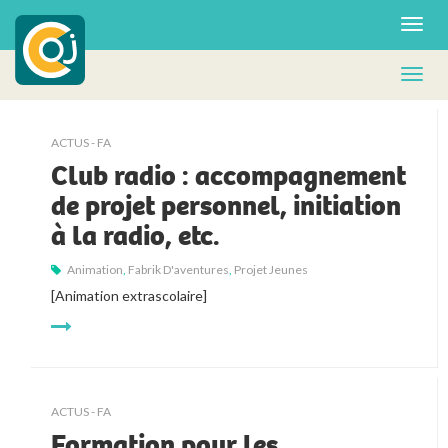
ACTUS - FA
Club radio : accompagnement
de projet personnel, initiation
à la radio, etc.
Animation
,
Fabrik D'aventures
,
Projet Jeunes
[Animation extrascolaire]
ACTUS - FA
Formation pour les