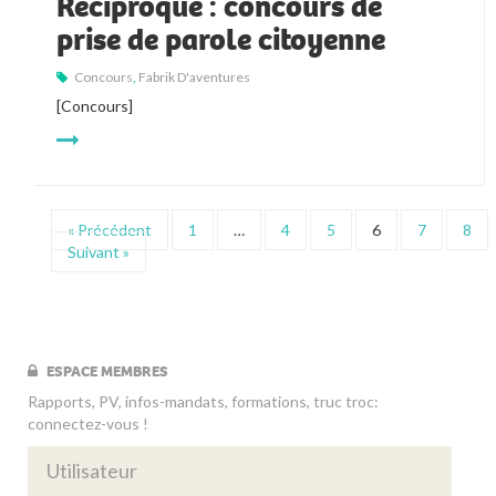
Réciproque : concours de
prise de parole citoyenne
Concours
,
Fabrik D'aventures
[Concours]
« Précédent
1
…
4
5
6
7
8
Suivant »
ESPACE MEMBRES
Rapports, PV, infos-mandats, formations, truc troc:
connectez-vous !